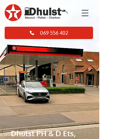
069 556 402
Dhulst PH & D Ets,