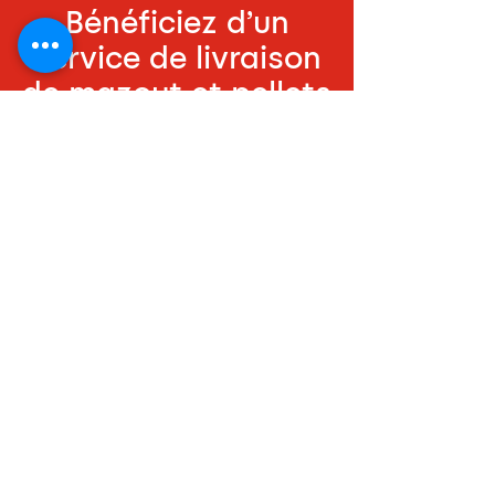
Bénéficiez d’un
service de livraison
de mazout et pellets
fiable dans la région
de Celles.
Demandez un devis
gratuit et
personnalisé.
Contactez-nous
069 556 402